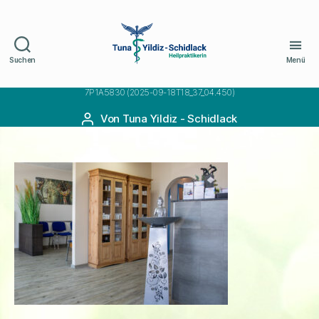
Suchen
Menü
Naturheilpraxis
Schidlack
7P1A5830 (2025-09-18T18_37_04.450)
Von
Tuna Yildiz - Schidlack
Beitragsautor