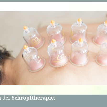
en der
Schröpftherapie: