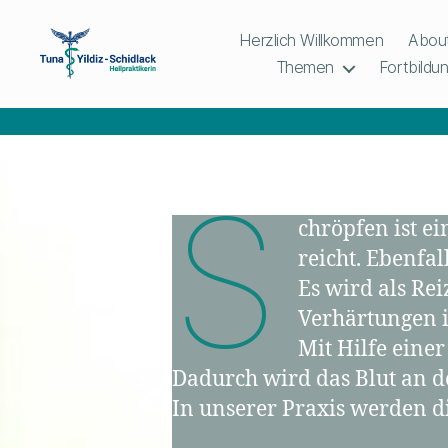
Herzlich Willkommen
Abou
Themen
Fortbildu
Naturheilpraxis
Schidlack
S
chröpfen ist ei
reicht. Ebenfa
Es wird als Re
Verhärtungen 
Mit Hilfe eine
Dadurch wird das Blut an de
In unserer Praxis werden d