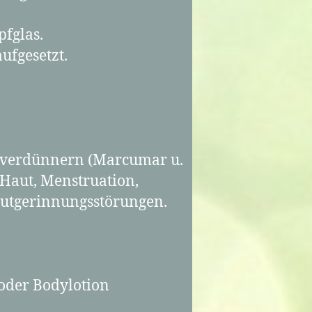
fglas.
ufgesetzt.
utverdünnern (Marcumar u.
 Haut, Menstruation,
lutgerinnungsstörungen.
 oder Bodylotion