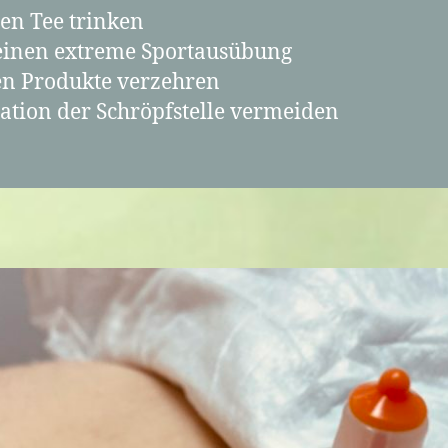
ten Tee trinken
keinen extreme Sportausübung
hen Produkte verzehren
tion der Schröpfstelle vermeiden