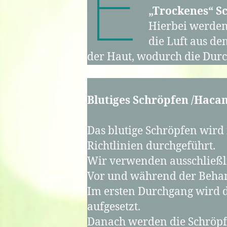
E
„Trockenes“ S
Hierbei werden
die Luft aus de
der Haut, wodurch die Durc
Blutiges Schröpfen /Haca
Das blutige Schröpfen wird
Richtlinien durchgeführt.
Wir verwenden ausschließli
Vor und während der Behand
Im ersten Durchgang wird d
aufgesetzt.
Danach werden die Schröpfg