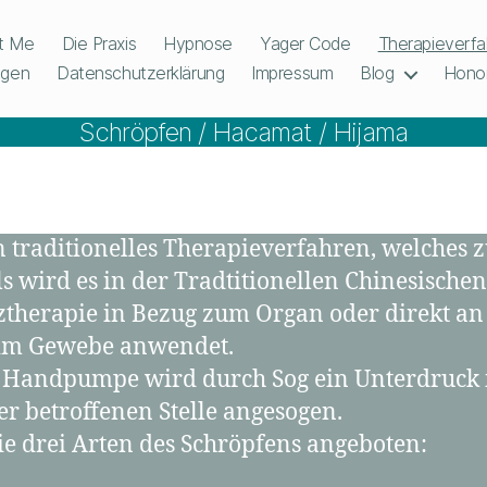
t Me
Die Praxis
Hypnose
Yager Code
Therapieverfa
ngen
Datenschutzerklärung
Impressum
Blog
Honor
Schröpfen / Hacamat / Hijama
n traditionelles Therapieverfahren, welches z
lls wird es in der Tradtitionellen Chinesisch
iztherapie in Bezug zum Organ oder direkt an
im Gewebe anwendet.
r Handpumpe wird durch Sog ein Unterdruck i
r betroffenen Stelle angesogen.
ie drei Arten des Schröpfens angeboten: