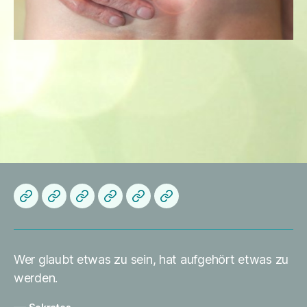
Herzlich
Startseite
About
Die
Datenschutzerklärung
Impressum
Willkommen
me
Praxis
Wer glaubt etwas zu sein, hat aufgehört etwas zu
werden.
—