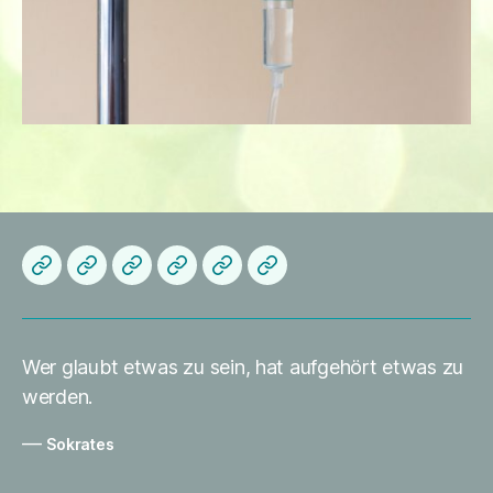
Herzlich
Startseite
About
Die
Datenschutzerklärung
Impressum
Willkommen
me
Praxis
Wer glaubt etwas zu sein, hat aufgehört etwas zu
werden.
—
Sokrates