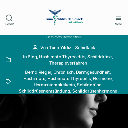
Suchen
Menü
Naturheilpraxis
Schidlack
Hashimoto Thyreoiditis￼
Von
Tuna Yildiz - Schidlack
Beitragsautor
In
Blog
,
Hashimoto Thyreoidits
,
Schilddrüse
,
Kategorien
Therapieverfahren
Bernd Rieger
,
Chronisch
,
Darmgesundheit
,
Hashimoto
,
Hashimoto Thyreoitis
,
Hormone
,
Schlagwörter
Hormoniepraktikerin
,
Schilddrüse
,
Schilddrüsenentzündung
,
Schilddrüsenhormone