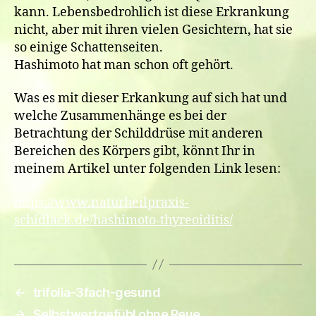
kann. Lebensbedrohlich ist diese Erkrankung
nicht, aber mit ihren vielen Gesichtern, hat sie
so einige Schattenseiten.
Hashimoto hat man schon oft gehört.
Was es mit dieser Erkankung auf sich hat und
welche Zusammenhänge es bei der
Betrachtung der Schilddrüse mit anderen
Bereichen des Körpers gibt, könnt Ihr in
meinem Artikel unter folgenden Link lesen:
https://www.naturheilpraxis-
schidlack.de/hashimoto-thyreoiditis/
←
trifolia-3fach-gesund
→
Selbstwertgefühl ohne Reue