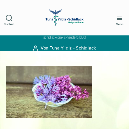
Suchen
Menü
Naturheilpraxis
Schidlack
schidlack-praxis-headerbild03
Von
Tuna Yildiz - Schidlack
Beitragsautor