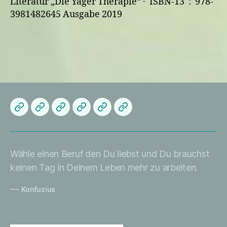
Literatur „Die Yager Therapie“ · ISBN-13 ‏ : ‎ 978-
3981482645 Ausgabe 2019
Herzlich
Startseite
About
Die
Datenschutzerklärung
Impressum
Willkommen
me
Praxis
Wähle einen Beruf den Du liebst und Du brauchst
keinen Tag in Deinem Leben mehr zu arbeiten.
—
Konfuzius