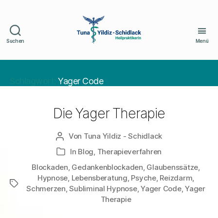
Suchen
Menü
Naturheilpraxis
Schidlack
Schlagwort:
Yager Code
Die Yager Therapie
Von
Tuna Yildiz - Schidlack
Beitragsautor
In
Blog
,
Therapieverfahren
Kategorien
Blockaden
,
Gedankenblockaden
,
Glaubenssätze
,
Hypnose
,
Lebensberatung
,
Psyche
,
Reizdarm
,
Schlagwörter
Schmerzen
,
Subliminal Hypnose
,
Yager Code
,
Yager
Therapie